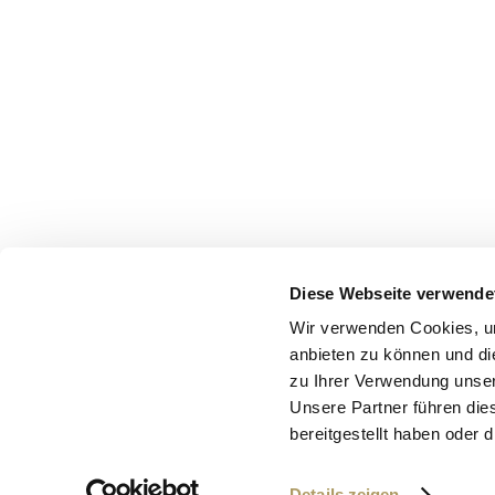
Panorama Sup
Diese Webseite verwende
Wir verwenden Cookies, um
anbieten zu können und di
Geniessen Sie höchsten K
zu Ihrer Verwendung unser
Panorama Superior Zimmer
Unsere Partner führen die
Ausrichtung und einem her
bereitgestellt haben oder
grosszügigen Betten und d
Entspannung pur. Die Zimm
Details zeigen