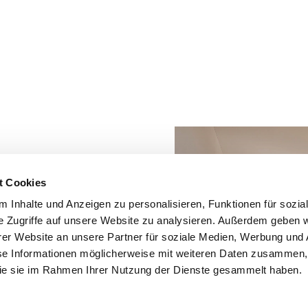
erior
t Cookies
 Inhalte und Anzeigen zu personalisieren, Funktionen für sozia
e Zugriffe auf unsere Website zu analysieren. Außerdem geben w
omfort in unseren
er Website an unsere Partner für soziale Medien, Werbung und 
n mit südlicher
se Informationen möglicherweise mit weiteren Daten zusammen, 
rlichen Ausblick. Die
 die sie im Rahmen Ihrer Nutzung der Dienste gesammelt haben.
er Balkon bieten
er sind mit einer