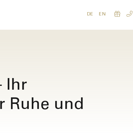
DE
EN
 Ihr
ür Ruhe und
Tis
agen