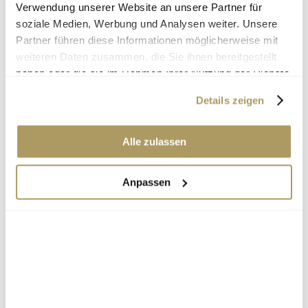
Begleitperson
*
Verwendung unserer Website an unsere Partner für
soziale Medien, Werbung und Analysen weiter. Unsere
ohne Begleitperson
Partner führen diese Informationen möglicherweise mit
weiteren Daten zusammen, die Sie ihnen bereitgestellt
haben oder die sie im Rahmen Ihrer Nutzung der Dienste
mit Begleitperson
gesammelt haben.
Details zeigen
Gesundheitszustand
Alle zulassen
Hauptdiagnose
*
Anpassen
Begleiterkrankungen