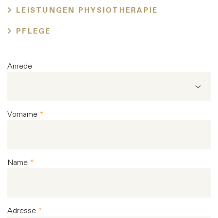
LEISTUNGEN PHYSIOTHERAPIE
Gutscheine
Impressionen
PFLEGE
Anrede
FAQ
Standort
Vorname
*
--- Bitte auswählen ---
Frau
Name
*
Herr
Adresse
*